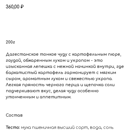
360,00
₽
Добавить в корзину
200г
Дагестанское тонкое чуду с картофельным пюре,
гаудой, обжаренным луком и укропом - это
изысканная лепешка с нежной начинкой внутри, где
бархатистый картофель гармонирует с мягким
сыром, ароматным луком и свежестью укропа.
Легкая пряность черного перца и щепочка соли
подчеркивают вкус, делая чуду особенно
утонченным и аппетитным.
Состав
Тесто:
мука пшеничная высший сорт, вода, соль.