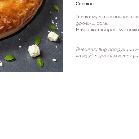
Состав
Тесто:
мука пшеничная выс
дрожжи, соль.
Начинка:
творог, лук обжар
Внешний вид продукции м
каждый пирог является у