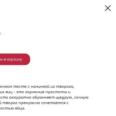
м
ь в корзину
онком тесте с начинкой из творога,
ых яиц - это гармония простоты и
есто аккуратно обрамляет щедрую, сочную
ий творог прекрасно сочетается с
остью яйца.