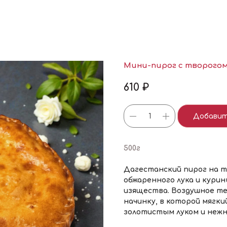
Мини-пирог с творого
610
₽
Добавит
500г
Дагестанский пирог на т
обжаренного лука и курин
изящества. Воздушное т
начинку, в которой мягк
золотистым луком и нежн