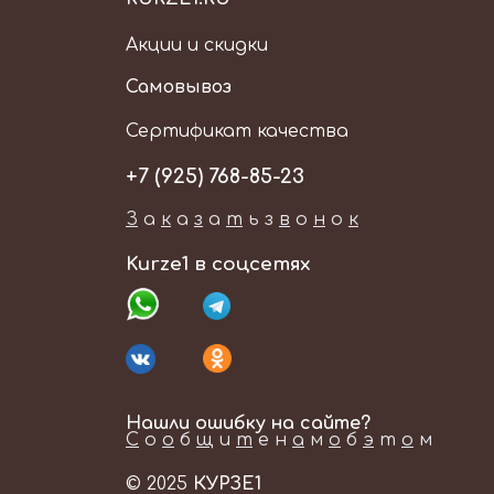
Акции и скидки
Самовывоз
Сертификат качества
+7 (925) 768-85-23
З
а
к
а
з
а
т
ь
з
в
о
н
о
к
Kurze1 в соцсетях
Нашли ошибку на сайте?
С
о
о
б
щ
и
т
е н
а
м
о
б
э
т
о
м
© 2025
КУРЗЕ1