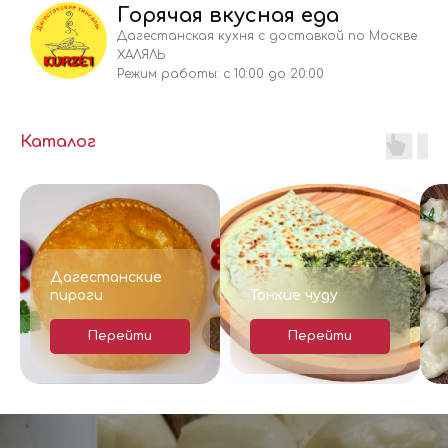
Горячая вкусная еда
Дагестанская кухня с доставкой по Москве
ХАЛЯЛЬ
Режим работы: с 10:00 до 20:00
Каталог
23
ДЕ
И
Позвонить
Дагестанские
пироги
Тонкие чуду
Перейти
Перейти
 ПИРОГИ